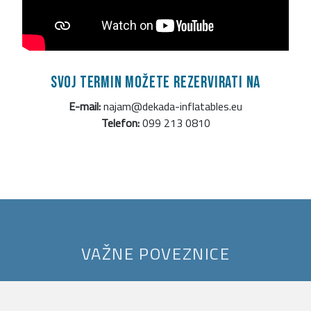
Svoj termin možete rezervirati na
E-mail:
najam@dekada-inflatables.eu
Telefon:
099 213 0810
VAŽNE POVEZNICE
Obrt Dekada - Najam Napuhanaca
Obrt Dekada - Najam teretnih kombi vozila - Našice