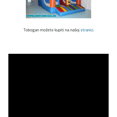
Tobogan možete kupiti na našoj
stranici
.