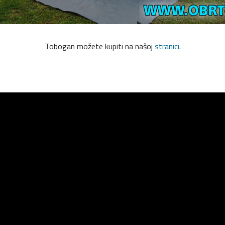
Tobogan možete kupiti na našoj
stranici
.