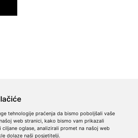
lačiće
AKTIRAJTE NAS
uge tehnologije praćenja da bismo poboljšali vaše
 našoj web stranici, kako bismo vam prikazali
Luka Ivanković
i ciljane oglase, analizirali promet na našoj web
Našice
le dolaze naši posjetitelji.