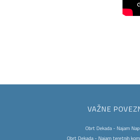
VAŽNE POVEZ
Obrt Dekada - Najam Na
Obrt Dekada - Najam teretnih komb