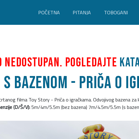
POČETNA
PITANJA
TOBOGANI
o nedostupan. Pogledajte
kat
 s bazenom - Priča o i
crtanog filma Toy Story - Priča o igračkama. Odvojivog bazena za 
enzije (D/Š/V):
5m/4m/5.5m (bez bazena) 7m/4.5m/5.5m (s baze