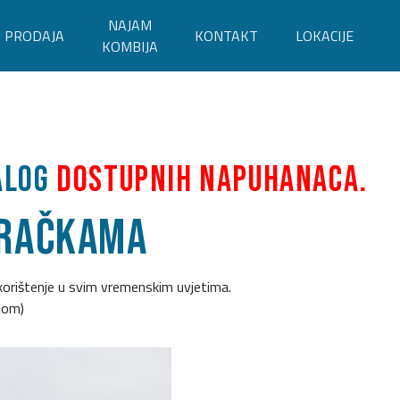
NAJAM
PRODAJA
KONTAKT
LOKACIJE
KOMBIJA
alog
dostupnih napuhanaca.
gračkama
korištenje u svim vremenskim uvjetima.
nom)