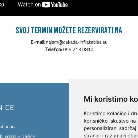
Svoj termin možete rezervirati na
E-mail:
najam@dekada-inflatables.eu
Telefon:
099 213 0810
Mi koristimo ko
NICE
KONT
Koristimo kolačiće i dr
korisničko iskustvo na
puhanaca
personalizirani sadržaj 
i vozila - Našice
stranici i razumjeli odak